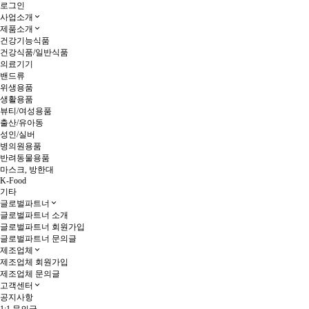
로그인
사업소개
제품소개
건강기능식품
건강식품/일반식품
의료기기
밴드류
위생용품
생활용품
뷰티/여성용품
출산/유아동
성인/실버
병의원용품
반려동물용품
마스크, 방한대
K-Food
기타
글로벌파트너
글로벌파트너 소개
글로벌파트너 회원가입
글로벌파트너 문의글
제조업체
제조업체 회원가입
제조업체 문의글
고객센터
공지사항