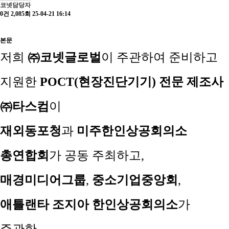
코넷담당자
0건
2,085회
25-04-21 16:14
본문
저희
㈜
코넷글로벌
이
주관하여 준비하고
지원한
POCT(
현장진단기기
)
전문 제조사
㈜
타스컴
이
재외동포청
과
미주한인상공회의소
총연합회
가 공동 주최하고
,
매경미디어그룹
,
중소기업중앙회
,
애틀랜타 조지아 한인상공회의소
가