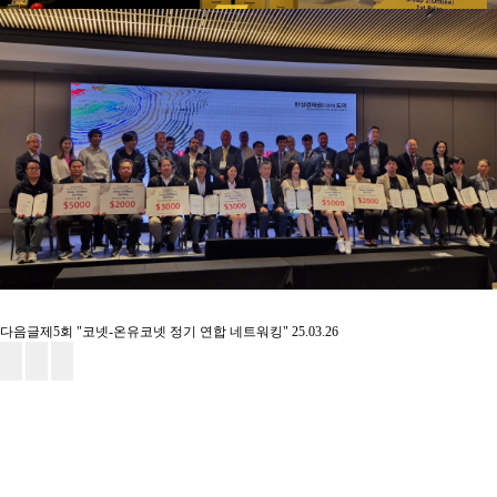
다음글
제5회 "코넷-온유코넷 정기 연합 네트워킹"
25.03.26