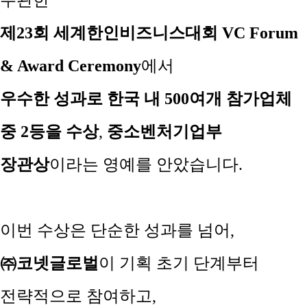
주관한
제
23
회 세계한인비즈니스대회
VC Forum
& Award Ceremony
에서
우수한 성과로
한국 내
500
여개 참가업체
중
2
등을 수상
,
중소벤처기업부
장관상
이라는 영예를 안았습니다
.
이번 수상은 단순한 성과를 넘어
,
㈜
코넷글로벌
이
기획 초기 단계부터
전략적으로 참여하고
,