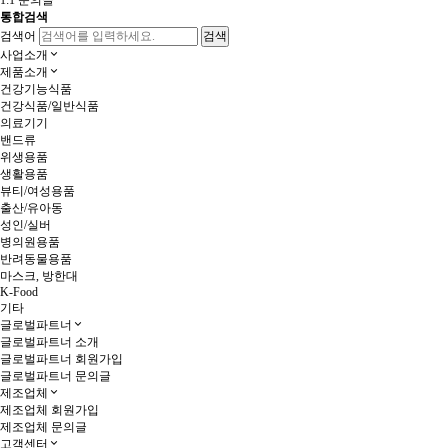
1:1 문의글
통합검색
검색어
사업소개
제품소개
건강기능식품
건강식품/일반식품
의료기기
밴드류
위생용품
생활용품
뷰티/여성용품
출산/유아동
성인/실버
병의원용품
반려동물용품
마스크, 방한대
K-Food
기타
글로벌파트너
글로벌파트너 소개
글로벌파트너 회원가입
글로벌파트너 문의글
제조업체
제조업체 회원가입
제조업체 문의글
고객센터